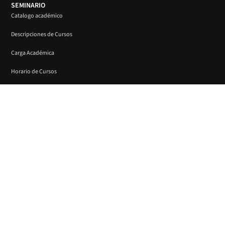
SEMINARIO
Catalogo académico
Descripciones de Cursos
Carga Académica
Horario de Cursos
Comisión de Ayuda Estudiantil
BIBLIOTECA
Postúlate
Donaciones
SEGUINOS EN
Todos los derechos reservados | Copyright Seminario Espíritu y Vida
2024